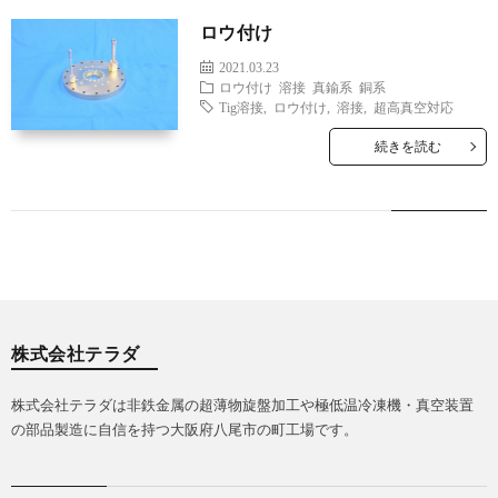
テ
ロウ付け
2021.03.23
ロウ付け
溶接
真鍮系
銅系
ラ
Tig溶接
,
ロウ付け
,
溶接
,
超高真空対応
続きを読む
ダ
に
つ
い
株式会社テラダ
て
株式会社テラダは非鉄金属の超薄物旋盤加工や極低温冷凍機・真空装置
の部品製造に自信を持つ大阪府八尾市の町工場です。