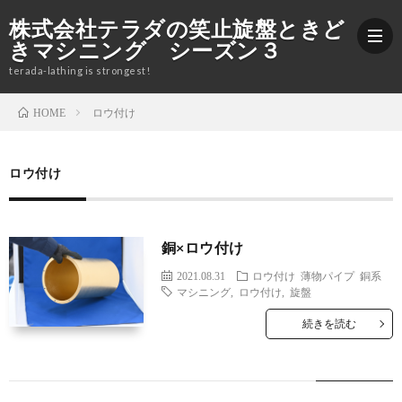
株式会社テラダの笑止旋盤ときど
きマシニング シーズン３
terada-lathing is strongest!
ロウ付け
HOME
ブ
ロウ付け
ロ
加
グ
工
株
銅×ロウ付け
2021.08.31
ロウ付け
薄物パイプ
銅系
紹
式
Yout
マシニング
,
ロウ付け
,
旋盤
続きを読む
介
会
社