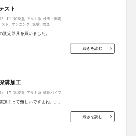
テスト
.13
NC旋盤
アルミ系
検査・測定
テスト
,
マシニング
,
旋盤
,
検査
の測定器具を買いました。
続きを読む
深溝加工
.18
NC旋盤
アルミ系
薄物パイプ
溝加工って難しいですよね。。。
続きを読む