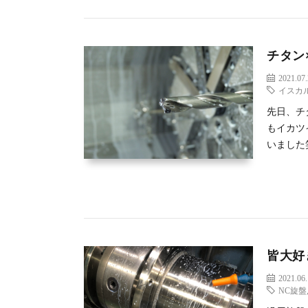
チタン
2021.07
イスカ
先日、チ
もイカツ
いました
皆大好
2021.06
NC旋盤