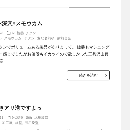
×深穴×スモウカム
.28
NC旋盤
チタン
ル
,
スモウカム
,
チタン
,
変な名前や
,
耐熱合金
タンでボリュームある製品がありまして。 旋盤もマシニング
イ感じでしたがお値段もイカツイので欲しかった工具沢山買
笑
続きを読む
きアリ溝ですよっ
.11
NC旋盤
愚痴
汎用旋盤
,
加工屋
,
旋盤
,
汎用旋盤