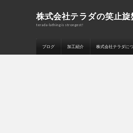
株式会社テラダの笑止旋
terada-lathing is strongest!
ブログ
加工紹介
株式会社テラダに