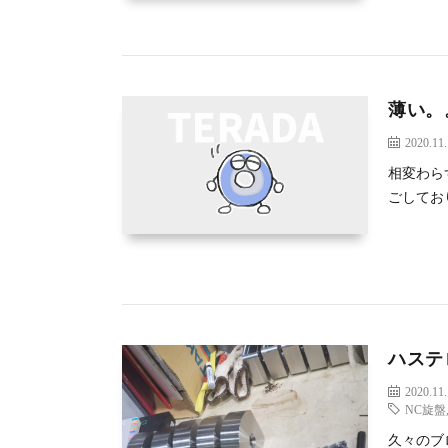
薄い。
2020.11
相変わら
ごしてお
ハステ
2020.11
NC旋盤
久々のブ