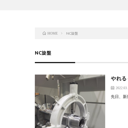
NC旋盤
HOME
NC旋盤
やれる
2022.03
先日、新