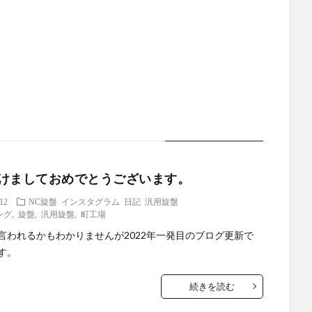
けましておめでとうございます。
.12
NC旋盤
インスタグラム
日記
汎用旋盤
ング
,
旋盤
,
汎用旋盤
,
町工場
言われるかもわかりませんが2022年一発目のブログ更新で
す。
続きを読む