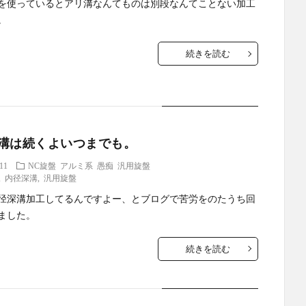
を使っているとアリ溝なんてものは別段なんてことない加工
。
続きを読む
溝は続くよいつまでも。
.11
NC旋盤
アルミ系
愚痴
汎用旋盤
,
内径深溝
,
汎用旋盤
径深溝加工してるんですよー、とブログで苦労をのたうち回
ました。
続きを読む