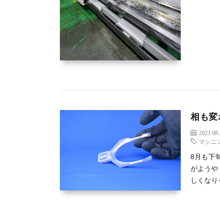
相も変
2021.08
マシニ
8月も下
がようや
しくなり