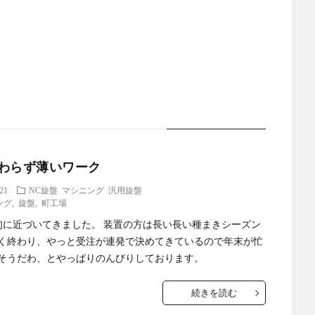
わらず薄いワーク
.21
NC旋盤
マシニング
汎用旋盤
ング
,
旋盤
,
町工場
旬に近づいてきました。 装置の方は長い長い種まきシーズン
く終わり、やっと受注が連発で決めてきているので年末が忙
そうだわ、とやっぱりのんびりしております。
続きを読む