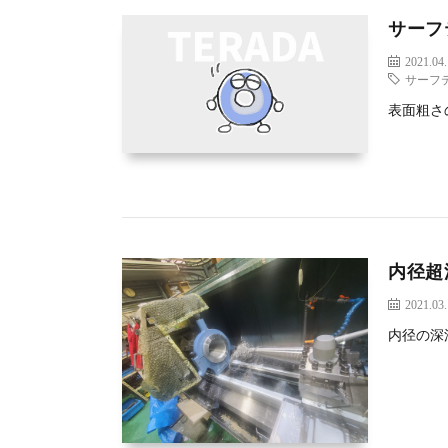
サーフ
2021.04
サーフ
表面粗さ
内径超
2021.03
内径の深