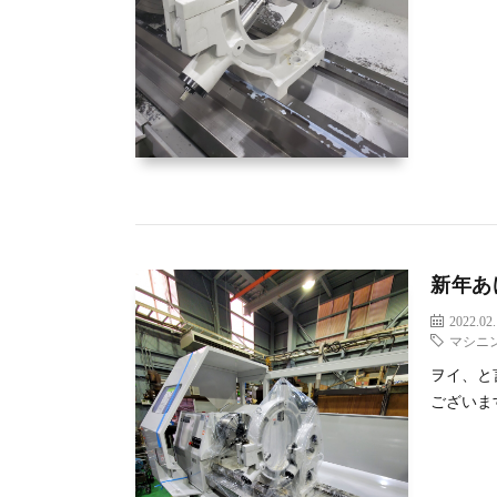
新年あ
2022.02
マシニ
ヲイ、と
ございま