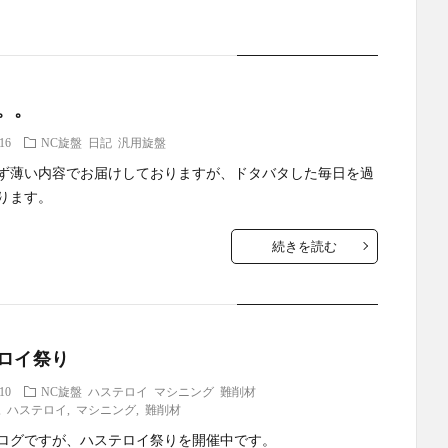
。。
.16
NC旋盤
日記
汎用旋盤
ず薄い内容でお届けしておりますが、ドタバタした毎日を過
ります。
続きを読む
ロイ祭り
.10
NC旋盤
ハステロイ
マシニング
難削材
,
ハステロイ
,
マシニング
,
難削材
ログですが、ハステロイ祭りを開催中です。