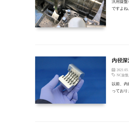
汎用旋盤
ですよね
内径深
2021.05
NC旋盤
以前、内
っており