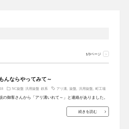
1/3ページ
>
もんならやってみて～
.18
NC旋盤
汎用旋盤
鉄系
アリ溝
,
旋盤
,
汎用旋盤
,
町工場
規の御客さんから「アリ溝いれて～」と連絡がありました。
続きを読む