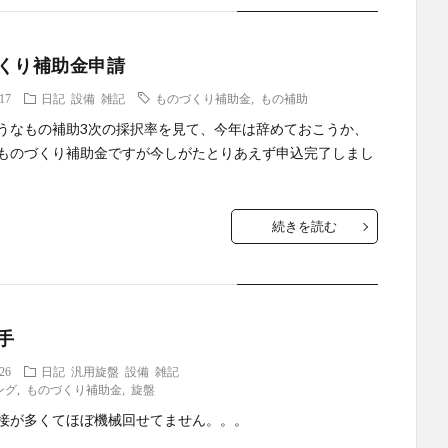
くり補助金申請
.17
日記
設備
雑記
ものづくり補助金
,
もの補助
うなもの補助3次の採択率を見て、今年は辞めておこうか、
ものづくり補助金ですが今しがたとりあえず申込完了しまし
続きを読む
手
.26
日記
汎用旋盤
設備
雑記
ング
,
ものづくり補助金
,
旋盤
接が多くてほぼ機械回せてません。。。