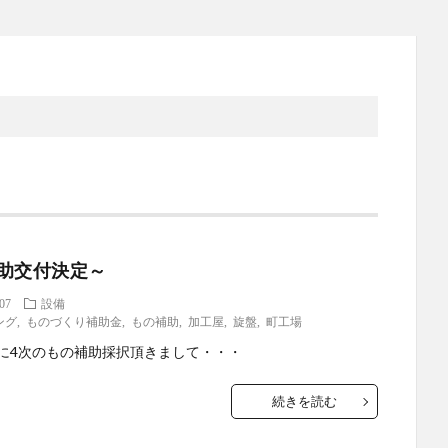
助交付決定～
.07
設備
ング
,
ものづくり補助金
,
もの補助
,
加工屋
,
旋盤
,
町工場
に4次のもの補助採択頂きまして・・・
続きを読む