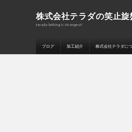
株式会社テラダの笑止旋
terada-lathing is strongest!
ブログ
加工紹介
株式会社テラダに