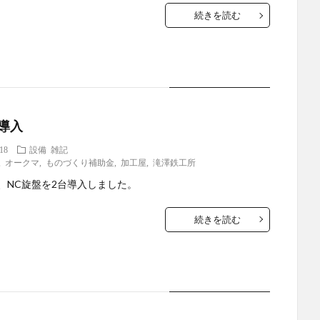
続きを読む
導入
.18
設備
雑記
,
オークマ
,
ものづくり補助金
,
加工屋
,
滝澤鉄工所
、NC旋盤を2台導入しました。
続きを読む