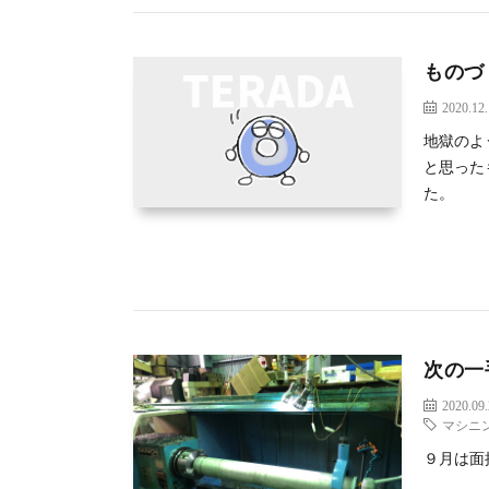
ものづ
2020.12
地獄のよ
と思った
た。
次の一
2020.09
マシニ
９月は面