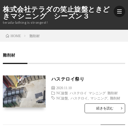
株式会社テラダの笑止旋盤ときど
きマシニング シーズン３
terada-lathing is strongest!
難削材
HOME
ブ
難削材
ロ
加
グ
工
株
ハステロイ祭り
2020.11.10
紹
式
Yout
NC旋盤
ハステロイ
マシニング
難削材
NC旋盤
,
ハステロイ
,
マシニング
,
難削材
介
会
続きを読む
社