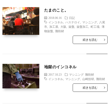
テ
たまのこと。
2018.06.16
日記
ラ
インコネル
,
ハステロイ
,
マシニング
,
八尾
市
,
加工屋
,
大阪
,
旋盤
,
旋盤加工
,
町工場
,
薄
物旋盤
,
難削材
ダ
続きを読む
に
つ
地獄のインコネル
い
2017.10.23
マシニング
難削材
インコネル
,
マシニング
,
山崎技研
,
難削材
て
続きを読む