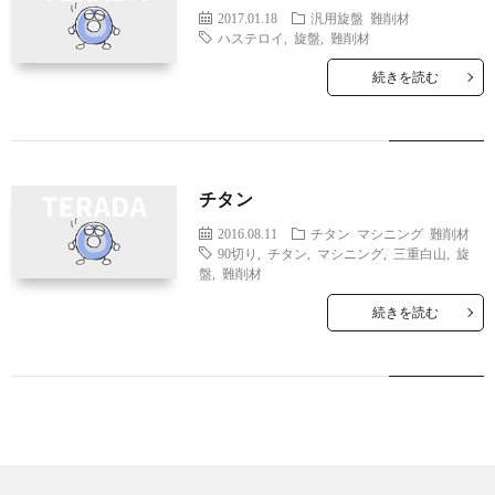
2017.01.18
汎用旋盤
難削材
ハステロイ
,
旋盤
,
難削材
続きを読む
チタン
2016.08.11
チタン
マシニング
難削材
90切り
,
チタン
,
マシニング
,
三重白山
,
旋
盤
,
難削材
続きを読む