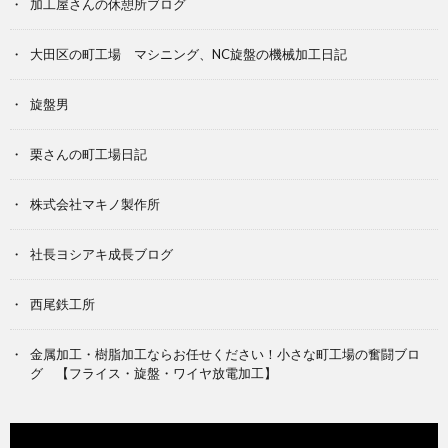
加工屋さんの休憩所ブログ
大田区の町工場 マシニング、NC旋盤の機械加工日記
旋盤男
栗さんの町工場日記
株式会社マキノ製作所
社長ヨシアキ成長ブログ
西尾鉄工所
金属加工・樹脂加工ならお任せください！小さな町工場の奮闘ブロ
グ 【フライス・旋盤・ワイヤ放電加工】