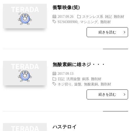
衝撃映像(笑)
2017.09.26
ステンレス系
雑記
難削材
SUS630H900
,
マシニング
,
難削材
続きを読む
無酸素銅に雄ネジ・・・
2017.09.13
日記
汎用旋盤
銅系
難削材
ネジ切り
,
旋盤
,
無酸素銅
,
難削材
続きを読む
ハステロイ