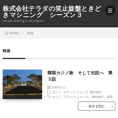
株式会社テラダの笑止旋盤ときど
きマシニング シーズン３
terada-lathing is strongest!
韓国
HOME
ブ
韓国
ロ
加
グ
工
株
韓国カジノ旅 そして伝説へ 第
３話
紹
式
Yout
2018.05.15
カジノ
ブラックジャック
海外旅行
介
会
カジノ
,
ブラックジャック
,
海外旅行
,
韓国
続きを読む
社