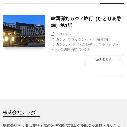
テ
韓国弾丸カジノ旅行（ひとり哀愁
ラ
編）第1話
2018.05.07
ダ
カジノ
ブラックジャック
海外旅行
カジノ
,
パラダイスシティ
,
ブラックジャ
ック
,
仁川国際空港
,
韓国
に
続きを読む
つ
い
て
株式会社テラダ
株式会社テラダは非鉄金属の超薄物旋盤加工や極低温冷凍機・真空装置