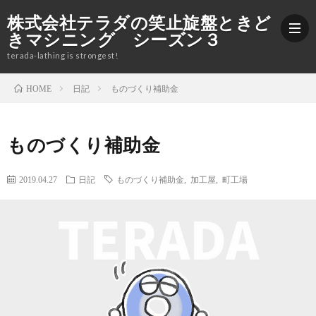
株式会社テラダの笑止旋盤ときど
きマシニング シーズン３
terada-lathing is strongest!
日記
ものづくり補助金
HOME
ブ
ものづくり補助金
ロ
加
2019.04.27
日記
ものづくり補助金
,
加工屋
,
町工場
グ
工
株
紹
式
Yout
介
会
社