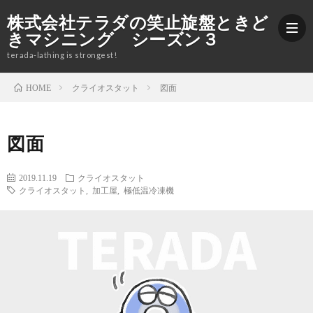
株式会社テラダの笑止旋盤ときど
きマシニング シーズン３
terada-lathing is strongest!
クライオスタット
図面
HOME
ブ
図面
ロ
加
2019.11.19
クライオスタット
グ
工
株
クライオスタット
,
加工屋
,
極低温冷凍機
紹
式
Yout
介
会
社