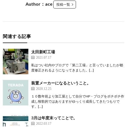
Author：ace
投稿一覧
関連する記事
太田新町工場
2021.07.17
私はつい社内やブログで「第二工場」と言っていましたが都
度修正されるようになってきました。[…]
装置メーカーになるということ。
2020.12.25
１０数年前より加工屋として自分でHP・ブログをポチポチ作
成し牧歌的ではありますがゆっくり成長してきたつもりで
す。[…]
3月は年度末ってことで。
2022.03.17