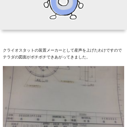
テ
ラ
ダ
クライオスタットの装置メーカーとして産声を上げたわけですので
に
テラダの図面がボチボチできあがってきました。
つ
い
て