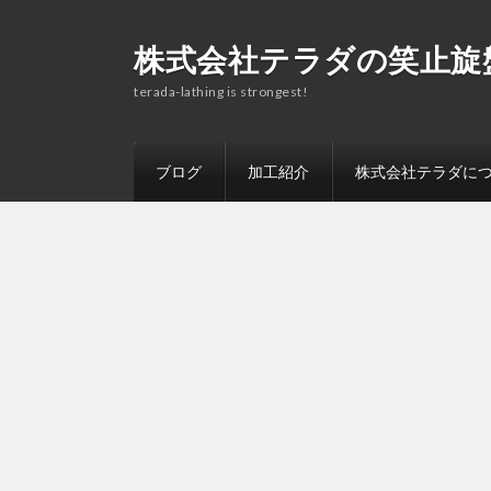
株式会社テラダの笑止旋
terada-lathing is strongest!
ブログ
加工紹介
株式会社テラダに