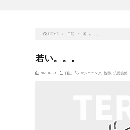
日記
若い。。。
HOME
若い。。。
2020.07.23
日記
マシニニング
,
旋盤
,
汎用旋盤