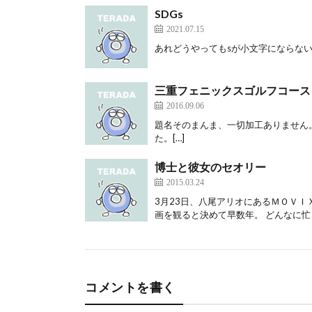
SDGs
2021.07.15
あれどうやってもsが小文字にならない。
三重フェニックスゴルフコース
2016.09.06
題名そのまんま、一切加工ありません
た。[…]
博士と彼女のセオリー
2015.03.24
3月23日、八尾アリオにあるＭＯＶＩ
画を観ると決めて早数年。 どんなに忙
コメントを書く