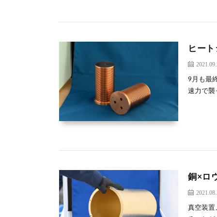
ヒート
2021.09
9月も最
速力で襲
銅×ロ
2021.08
真空装置