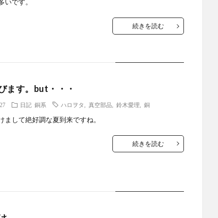
多いです。
続きを読む
びます。but・・・
.27
日記
銅系
ハロヲタ
,
真空部品
,
鈴木愛理
,
銅
けまして絶好調な夏到来ですね。
続きを読む
け