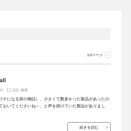
1/3ページ
>
all
.02
日記
銅系
ロナになる前の御話）、小さくて数多かった製品があったの
ておいてくださいね～、と声を掛けていた製品がありまし
続きを読む