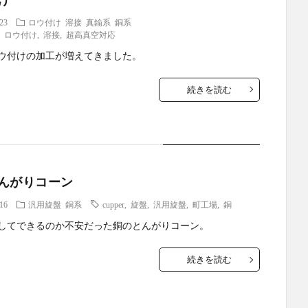
.23
ロウ付け
溶接
真鍮系
銅系
,
ロウ付け
,
溶接
,
超高真空対応
ウ付けの加工が増えてきました。
続きを読む
んがりコーン
.16
汎用旋盤
銅系
cupper
,
旋盤
,
汎用旋盤
,
町工場
,
銅
してできるのか不安だった銅のとんがりコーン。
続きを読む