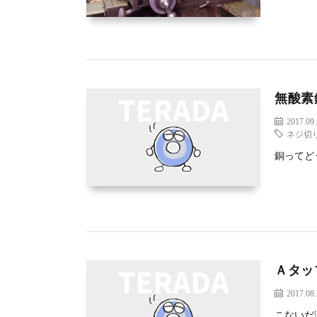
無酸素
2017.09
ネジ切
銅ってど
Ａタッ
2017.08
こないだ