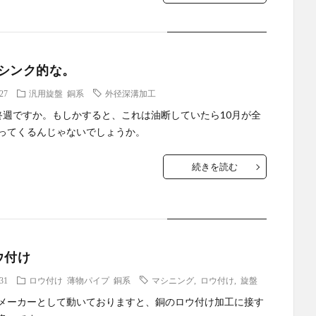
シンク的な。
.27
汎用旋盤
銅系
外径深溝加工
終週ですか。もしかすると、これは油断していたら10月が全
ってくるんじゃないでしょうか。
続きを読む
ウ付け
.31
ロウ付け
薄物パイプ
銅系
マシニング
,
ロウ付け
,
旋盤
メーカーとして動いておりますと、銅のロウ付け加工に接す