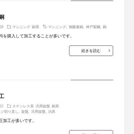
銅
.28
マシニング
銅系
マシニング
,
無酸素銅
,
神戸製鋼
,
銅
料を購入して加工することが多いです。
続きを読む
工
.25
ステンレス系
汎用旋盤
銅系
ネジ切り直し
,
旋盤
,
汎用旋盤
,
治具
正加工が多いです。