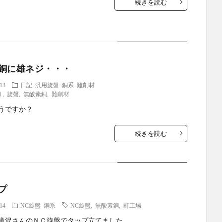
続きを読む
銅に雄ネジ・・・
.13
日記
汎用旋盤
銅系
難削材
り
,
旋盤
,
無酸素銅
,
難削材
うですか？
続きを読む
プ
.14
NC旋盤
銅系
NC旋盤
,
無酸素銅
,
町工場
滝沢さんのＮＣ旋盤でタップ立てました。