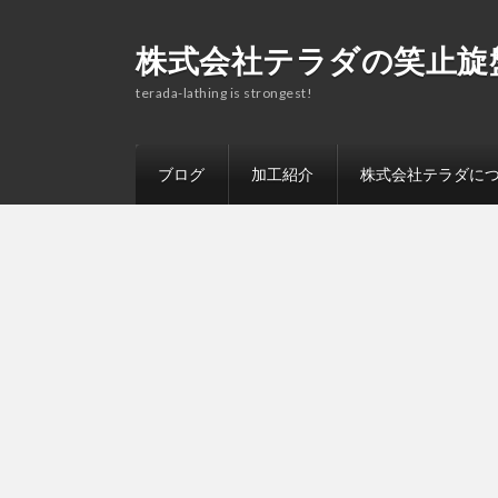
株式会社テラダの笑止旋
terada-lathing is strongest!
ブログ
加工紹介
株式会社テラダに