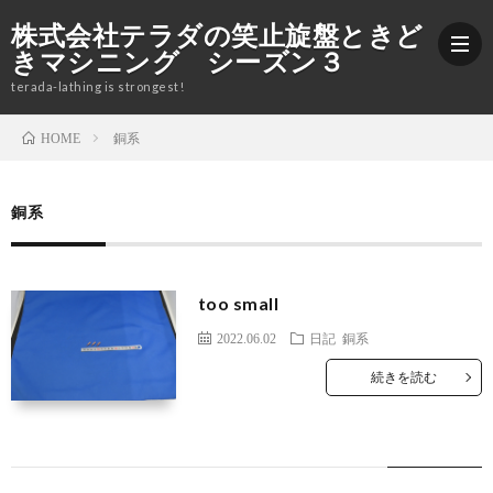
株式会社テラダの笑止旋盤ときど
きマシニング シーズン３
terada-lathing is strongest!
銅系
HOME
ブ
銅系
ロ
加
グ
工
株
too small
2022.06.02
日記
銅系
紹
式
Yout
続きを読む
介
会
社