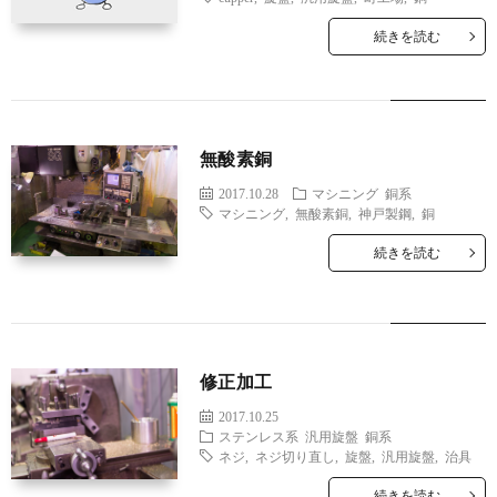
続きを読む
無酸素銅
2017.10.28
マシニング
銅系
マシニング
,
無酸素銅
,
神戸製鋼
,
銅
続きを読む
修正加工
2017.10.25
ステンレス系
汎用旋盤
銅系
ネジ
,
ネジ切り直し
,
旋盤
,
汎用旋盤
,
治具
続きを読む