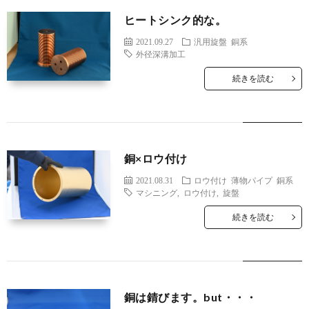
テ
ヒートシンク的な。
2021.09.27
汎用旋盤
銅系
外径深溝加工
ラ
続きを読む
ダ
に
銅×ロウ付け
つ
2021.08.31
ロウ付け
薄物パイプ
銅系
マシニング
,
ロウ付け
,
旋盤
い
続きを読む
て
銅は錆びます。but・・・