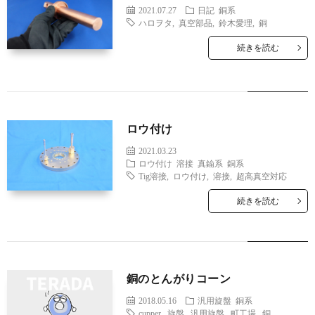
2021.07.27
日記
銅系
ハロヲタ
,
真空部品
,
鈴木愛理
,
銅
続きを読む
ロウ付け
2021.03.23
ロウ付け
溶接
真鍮系
銅系
Tig溶接
,
ロウ付け
,
溶接
,
超高真空対応
続きを読む
銅のとんがりコーン
2018.05.16
汎用旋盤
銅系
cupper
,
旋盤
,
汎用旋盤
,
町工場
,
銅