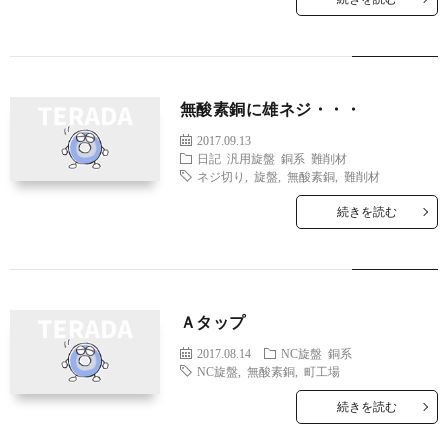
無酸素銅に雄ネジ・・・
2017.09.13
日記
汎用旋盤
銅系
難削材
ネジ切り
,
旋盤
,
無酸素銅
,
難削材
続きを読む
Ａタップ
2017.08.14
NC旋盤
銅系
NC旋盤
,
無酸素銅
,
町工場
続きを読む