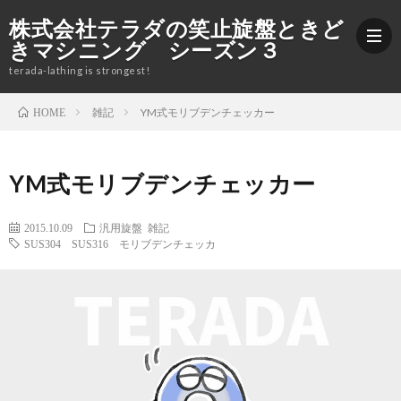
株式会社テラダの笑止旋盤ときど
きマシニング シーズン３
terada-lathing is strongest!
雑記
YM式モリブデンチェッカー
HOME
ブ
YM式モリブデンチェッカー
ロ
加
2015.10.09
汎用旋盤
雑記
グ
工
株
SUS304 SUS316 モリブデンチェッカ
紹
式
Yout
介
会
社