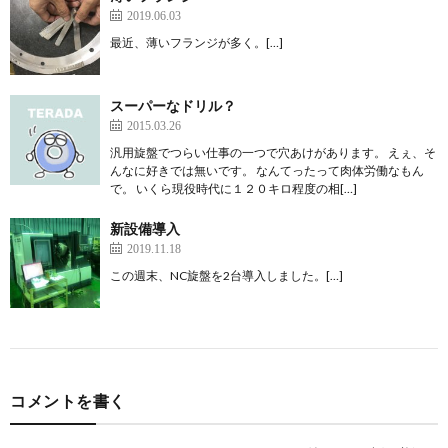
2019.06.03
最近、薄いフランジが多く。[…]
スーパーなドリル？
2015.03.26
汎用旋盤でつらい仕事の一つで穴あけがあります。 えぇ、そ
んなに好きでは無いです。 なんてったって肉体労働なもん
で。 いくら現役時代に１２０キロ程度の相[…]
新設備導入
2019.11.18
この週末、NC旋盤を2台導入しました。[…]
コメントを書く