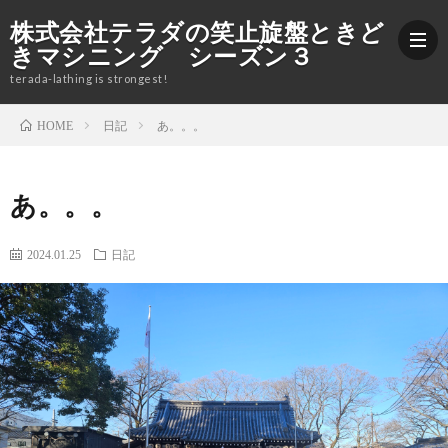
株式会社テラダの笑止旋盤ときど
きマシニング シーズン３
terada-lathing is strongest!
日記
あ。。。
HOME
ブ
あ。。。
ロ
加
2024.01.25
日記
グ
工
株
紹
式
Yout
介
会
社