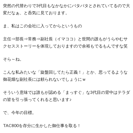
突然の代替わりで3代目もなかなかにバタバタとされていてるので大
変だなぁ、と呑気に見ております。
ま、私はこの会社に入ってからというもの
主任⇒部長⇒常務⇒副社長（イマココ）と世間の誰もがうらやむサ
クセスストーリーを体現しておりますので余裕もでるもんですな笑
そら～ね。
こんな私みたいな「旋盤回してたら正義！」とか、思ってるような
御花畑な副社長には頼られないでしょうにｗ
そういう意味では誰もが認める「まっすぐ」な3代目の背中はテラダ
の皆を引っ張ってくれると思います♪
で、今年の目標。
TAC800を存分に生かした御仕事を取る！