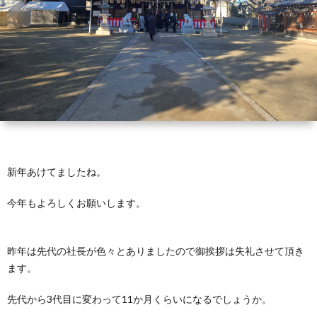
テ
ラ
ダ
に
新年あけてましたね。
つ
今年もよろしくお願いします。
い
て
昨年は先代の社長が色々とありましたので御挨拶は失礼させて頂き
ます。
先代から3代目に変わって11か月くらいになるでしょうか。