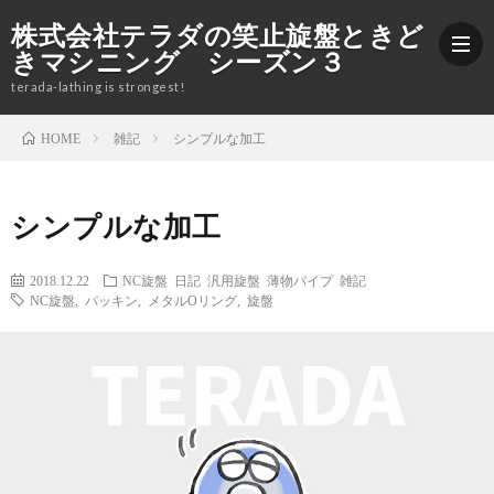
株式会社テラダの笑止旋盤ときど
きマシニング シーズン３
terada-lathing is strongest!
雑記
シンプルな加工
HOME
ブ
シンプルな加工
ロ
加
2018.12.22
NC旋盤
日記
汎用旋盤
薄物パイプ
雑記
グ
工
株
NC旋盤
,
パッキン
,
メタルOリング
,
旋盤
紹
式
Yout
介
会
社