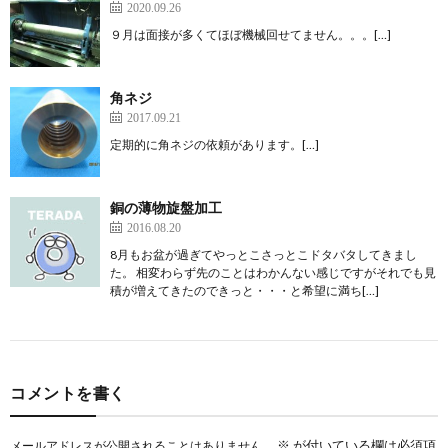
2020.09.26
９月は面接が多くてほぼ機械回せてません。。。[…]
角ネジ
2017.09.21
定期的に角ネジの依頼があります。[…]
銅の薄物旋盤加工
2016.08.20
8月もお盆が過ぎてやっとこさっとこドタバタしてきまし
た。 相変わらず先のことはわかんない感じですがそれでも見
積が増えてきたのできっと・・・と希望に満ち[…]
コメントを書く
※
が付いている欄は必須項
メールアドレスが公開されることはありません。