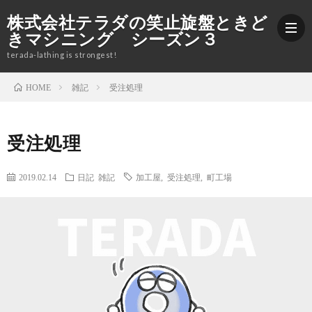
株式会社テラダの笑止旋盤ときど
きマシニング シーズン３
terada-lathing is strongest!
雑記
受注処理
HOME
ブ
受注処理
ロ
加
2019.02.14
日記
雑記
加工屋
,
受注処理
,
町工場
グ
工
株
紹
式
Yout
介
会
社