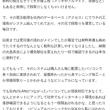
材料の発注もそうですが後工程（メッキやアルマイト、溶接など）
もあると前倒しで段取りしなくちゃいけません。
で、その受注処理を社内のデータベース（アクセス）にてウチの工
場長がシステム組んでくれており、その元で段取りを運営している
毎日です。
以前までは受注後の流れがメインでしたが最近では材料単価も絡め
てたりするのでなんとなく粗利も計算しやすくなりましたし、納期
の火急具合により優先順位を変えれたり一目で確認できるのは本当
に便利です。
んでももって、そのシステムは職人さん毎に配置したパソコンで
各々自由に進捗さわれて、旋盤終わったから未マシニング加工～と
か溶接段取り～とかわかるようなビジュアルになっています。
でも社内のLANがつながったパソコンでしか現状対応できなくて。
なんとかネットにアップして社外でもインターネット環境があれば
進捗確認できるようになるともう一段階あがれるかな、と思ったり
しております。（ビジュアルベーシックやらSQLやら私にはわから