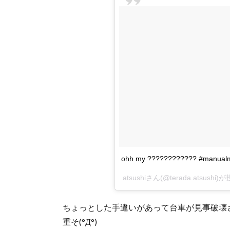
ohh my ???????????? #manualma
atsushiさん(@terada.atsush
ちょっとした手違いがあって台車が見事破壊さ
重そ(°Д°)