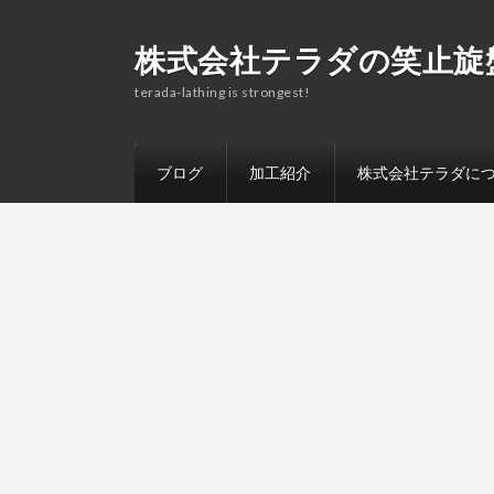
株式会社テラダの笑止旋
terada-lathing is strongest!
ブログ
加工紹介
株式会社テラダに