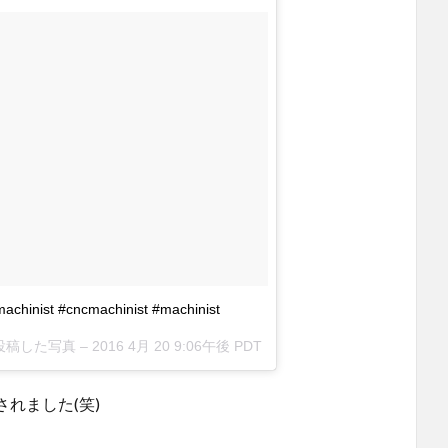
chinist #cncmachinist #machinist
i)が投稿した写真 –
2016 4月 20 9:06午後 PDT
れました(笑)