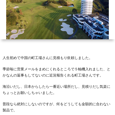
テ
ラ
ダ
に
人生初めて中国の町工場さんに見積もり依頼しました。
つ
季節毎に営業メールをまめにくれるところで５軸機入れました、と
かなんの返事もしてないのに近況報告くれる町工場さんです。
い
海沿いだし、日本からしたら一番近い場所だし、見積りだし気楽に
て
ちょっとお願いしちゃいました。
普段なら絶対にしないのですが、何をどうしても金額的に合わない
製品で。