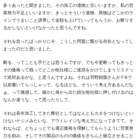
多々あったと聞きました。その加工の遺物と言いいますか、私の営
業努力不足といいますか、きっとそういう遺物、異物はどこかのラ
インでうまいこと誘導して金額を上げていってもらうか、お断りす
るかしないといけなかったと思うんですね。
それを怠ったばっかりに今、こうした問題に繋がる存在となってし
まったのだと思いました。
断る、ってことも手だとは思うんですが、でも今更断ってもきっと
その価格って残ってどこか他社様にご迷惑をかけてしまうリスクっ
て絶対あるかな、と思うんですよね。それは羽野樹脂さんがＦBで
以前書いてらっしゃって。なるほどな、そういう考え方あるんだな
ぁ、って痛感して。確かに身から出た錆を他社様に押し付けるのは
なんか違うな、って思ったりして。
それは長年加工してきた弊社としてはなんともカタをつけないとい
けないケジメみたいな、アウトレイジな考え方になってきてて。そ
れならば、とちょっとでも適正価格を理解してもらうように営業努
力を励み、そしてその製品のものの価値をきちんと確立させること