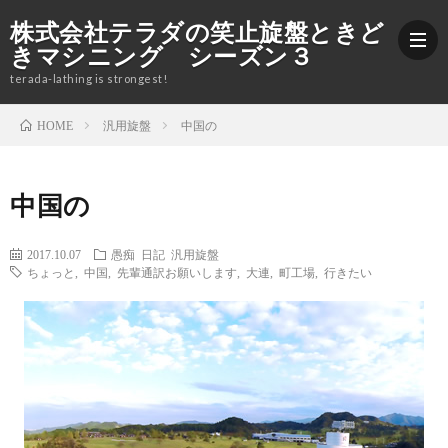
株式会社テラダの笑止旋盤ときど
きマシニング シーズン３
terada-lathing is strongest!
汎用旋盤
中国の
HOME
ブ
中国の
ロ
加
2017.10.07
愚痴
日記
汎用旋盤
グ
工
株
ちょっと
,
中国
,
先輩通訳お願いします
,
大連
,
町工場
,
行きたい
紹
式
Yout
介
会
社