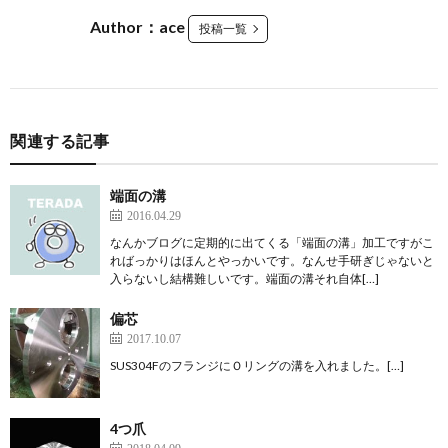
Author：ace
投稿一覧
関連する記事
端面の溝
2016.04.29
なんかブログに定期的に出てくる「端面の溝」加工ですがこ
ればっかりはほんとやっかいです。なんせ手研ぎじゃないと
入らないし結構難しいです。端面の溝それ自体[…]
偏芯
2017.10.07
SUS304FのフランジにＯリングの溝を入れました。[…]
4つ爪