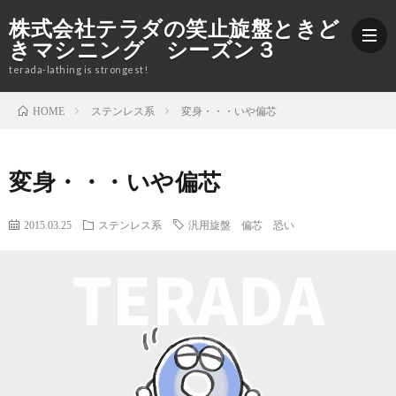
株式会社テラダの笑止旋盤ときど
きマシニング シーズン３
terada-lathing is strongest!
ステンレス系
変身・・・いや偏芯
HOME
ブ
変身・・・いや偏芯
ロ
加
2015.03.25
ステンレス系
汎用旋盤 偏芯 恐い
グ
工
株
紹
式
Yout
介
会
社