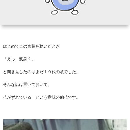
テ
ラ
ダ
はじめてこの言葉を聴いたとき
に
「えっ、変身？」
つ
と聞き返したのはまだ１０代の頃でした。
そんな話は置いておいて、
い
芯がずれている、という意味の偏芯です。
て