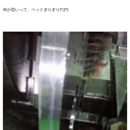
何が恐いって、ベッドぎりぎり(°Д°)