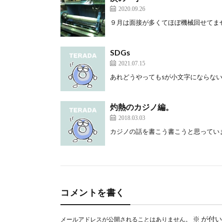
2020.09.26
９月は面接が多くてほぼ機械回せてませ
SDGs
2021.07.15
あれどうやってもsが小文字にならない。
灼熱のカジノ編。
2018.03.03
カジノの話を書こう書こうと思っていま
コメントを書く
※
が付い
メールアドレスが公開されることはありません。